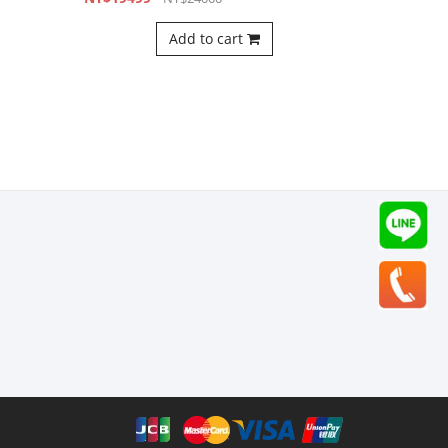
NT$19499
NT$24000
Add to cart