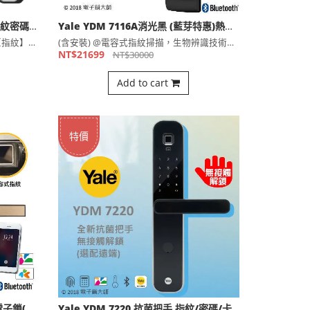
Yale YDG413 二合一玻璃門鎖 指紋密碼開門(選配藍芽，遠端)
Yale YDM 7116A消光黑 (藍芽特惠)熱感觸控指紋卡片 五合一電子鎖(公司貨)
(含安裝)YDG413 指紋/密碼 二合一 【指紋】30組⋯
(含安裝) @電容式指紋掃描，生物辨識技術降低指紋被複製的可⋯
NT$21699
NT$30000
Add to cart
特價