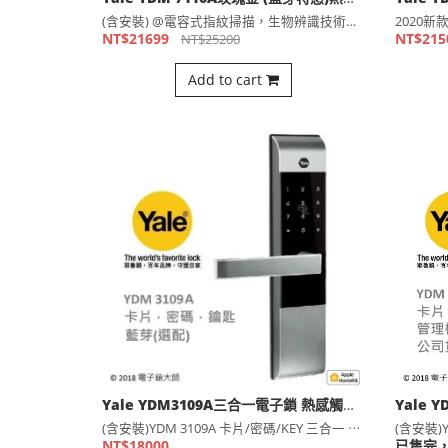
Yale YDM 7116A玫瑰金 (藍芽特惠)熱感觸控指紋卡片 五合一電子鎖(公司貨)
(含安裝) @電容式指紋掃描，生物辨識技術降低指紋被複製的可⋯
NT$21699
NT$215
NT$25200
Add to cart
Yale YDM3109A三合一電子鎖 熱感觸控卡片密碼 鑰匙
(含安裝)YDM 3109A 卡片/密碼/KEY 三合一 ⋯