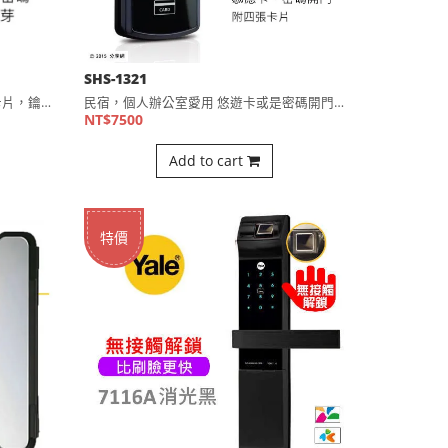
SHS-1321
三星五合一電子門鎖 指紋，密碼，卡片，鑰匙，藍芽開門 推拉⋯
民宿，個人辦公室愛用 悠遊卡或是密碼開門 出門不必帶鑰匙 C⋯
NT$7500
Add to cart
特價