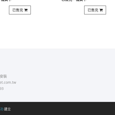
，補貨中
已售完，補貨中
已售完
已售完
安裝
et.com.tw
93
Z)
建立