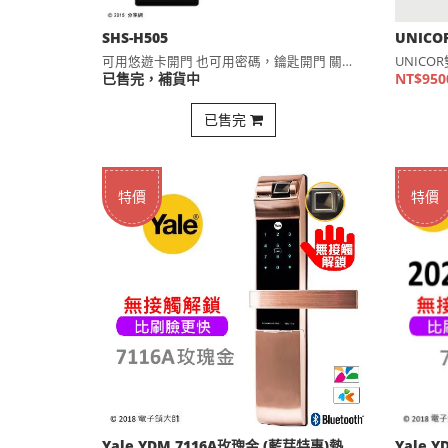
SHS-H505
可用悠遊卡開門 也可用密碼，鑰匙開門 關門自動上鎖 一體成形⋯
已售完，補貨中
NT$950
已售完
特價
特價