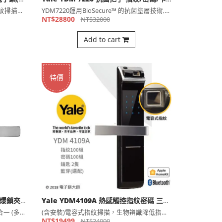
Yale YDM 7216A(遠端) 六合一電子鎖(公司貨)
Yale YDM 7220 抗菌把手 指紋/密碼/卡片/鑰匙 選配藍芽 電子鎖(公司貨)
2020新款(含安裝)免開蓋，電容式指紋掃描，減少殘留指紋，⋯
YDM7220運用BioSecure™ 的抗菌塗層技術,此塗⋯
NT$28800
NT$32000
Add to cart
特價
Yale YDM3168 三合一電子鎖(防爆鎖夾多栓式) 卡片密碼鑰匙
Yale YDM4109A 熱感觸控指紋密碼 三合一電子鎖(公司貨)
(含安裝)YDM3168卡片/密碼/KEY 三合一 (多栓式⋯
(含安裝)電容式指紋掃描，生物辨識降低指紋被複製的可能性 熱⋯