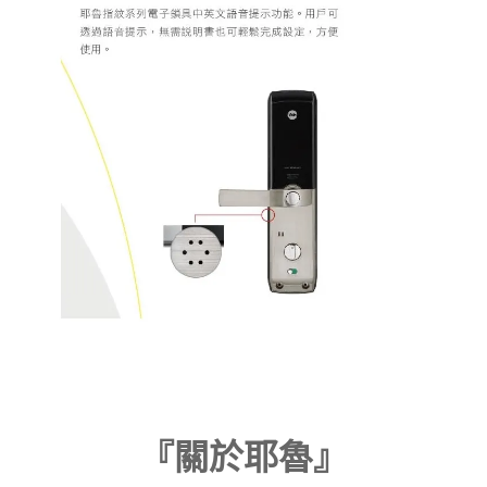
『關於耶魯』