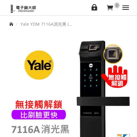
elockmaster
0
會
購
Toggl
navig
員
物
首頁
Yale YDM 7116A消光黑 (藍芽特惠)熱感觸控指紋卡片 五合一電子鎖(公司貨)
中
車
心