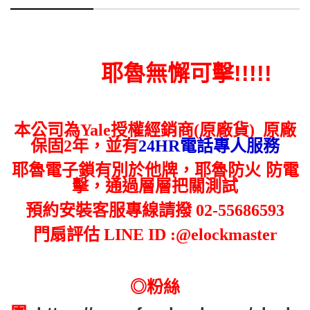
耶魯無懈可擊!!!!!
本公司為Yale授權經銷商(原廠貨) 原廠
保固2年，
並有
24HR電話專人服務
耶魯電子鎖有別於他牌，耶魯防火 防電
擊，通過層層把關測試
預約安裝客服專線請撥 02-55686593
門扇評估 LINE ID :@elockmaster
◎粉絲