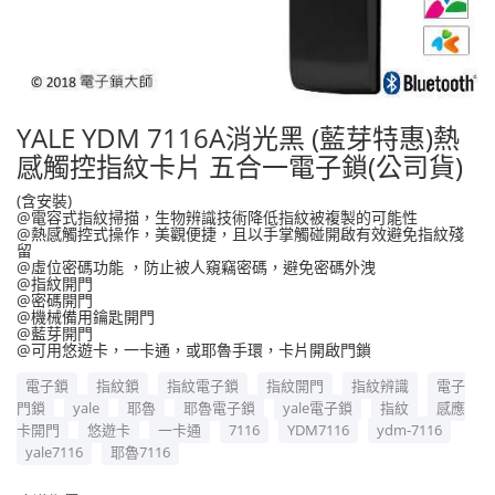
YALE YDM 7116A消光黑 (藍芽特惠)熱
感觸控指紋卡片 五合一電子鎖(公司貨)
(含安裝)
@電容式指紋掃描，生物辨識技術降低指紋被複製的可能性
@熱感觸控式操作，美觀便捷，且以手掌觸碰開啟有效避免指紋殘
留
@虛位密碼功能 ，防止被人窺竊密碼，避免密碼外洩
@指紋開門
@密碼開門
@機械備用鑰匙開門
@藍芽開門
@可用悠遊卡，一卡通，或耶魯手環，卡片開啟門鎖
電子鎖
指紋鎖
指紋電子鎖
指紋開門
指紋辨識
電子
門鎖
yale
耶魯
耶魯電子鎖
yale電子鎖
指紋
感應
卡開門
悠遊卡
一卡通
7116
YDM7116
ydm-7116
yale7116
耶魯7116