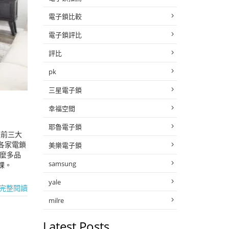
電子鎖比較
電子鎖評比
評比
pk
三星電子鎖
幸福空間
耶魯電子鎖
場前三大
各家電鎖
美樂電子鎖
麼多品
samsung
課。
yale
完整閱讀
milre
Latest Posts