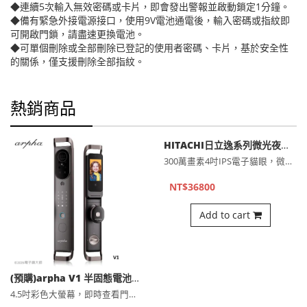
◆連續5次輸入無效密碼或卡片，即會發出警報並啟動鎖定1分鐘。
◆備有緊急外接電源接口，使用9V電池通電後，輸入密碼或指紋即
可開啟門鎖，請盡速更換電池。
◆可單個刪除或全部刪除已登記的使用者密碼、卡片，基於安全性
的關係，僅支援刪除全部指紋。
熱銷商品
HITACHI日立逸系列微光夜視全彩300萬畫素貓眼電子鎖 HIT-FY10-T（公司貨)
300萬畫素4吋IPS電子貓眼，微光夜視也清晰3D人臉辨識＋⋯
NT$36800
Add to cart
(預購)arpha V1 半固態電池12合1人臉掌靜脈智慧電子鎖 （公司貨)
4.5吋彩色大螢幕，即時查看門外畫面人臉＋掌靜脈辨識，全齡友⋯