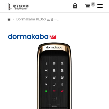
elockmaster
0
會
購
Toggl
navig
員
物
首頁
Dormakaba RL360 三合一輔助鎖
中
車
心