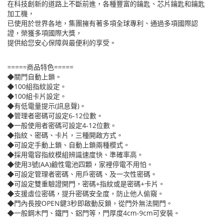
在科技創新的道路上不斷前進，各種豐富的鑰匙、芯片鑰匙和鑰匙
加工機，
已使用於世界各地，集團擁有著多項全球專利、通過多項國際認
證，榮獲多項國際大獎，
提供給您安心保障與最便利的享受。
=====商品特色=====
◆關門自動上鎖。
◆100組指紋設定。
◆100組卡片設定。
◆有低電量提示(訊息聲)。
◆管理者密碼可設定6-12位數。
◆一般使用者密碼可設定4-12位數。
◆指紋、密碼、卡片，三種開啟方式。
◆可設定手動上鎖、自動上鎖兩種模式。
◆採用電容指紋模組辨識速度快、準確率高。
◆使用3號(AA)鹼性電池四顆，家裡停電不用怕。
◆可設定管理者密碼、用戶密碼、及一次性密碼。
◆可設定雙重驗證開門，密碼+指紋或是密碼+卡片。
◆支援虛位密碼，提升密碼安全度，防止他人偷窺。
◆門內長按OPEN鍵3秒即啟動反鎖，從門外無法開門。
◆一般鋼木門、鐵門、鋁門等，門厚度4cm-9cm可安裝。