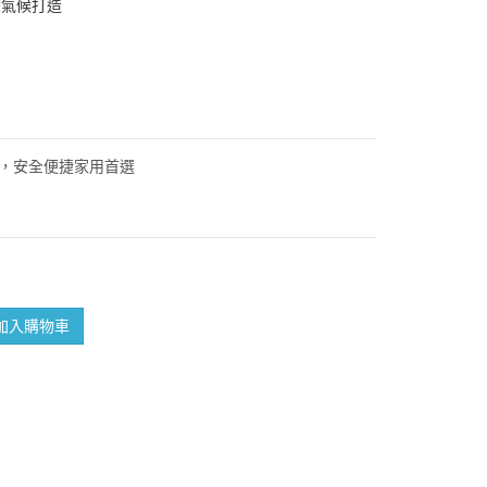
灣氣候打造
子鎖，安全便捷家用首選
加入購物車
bo