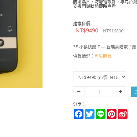
防潮晶片、防靜電設計，專為台
支援門鎖狀態即時查看
建議售價
NT$9490
NT$16800
3E 小島快鎖 F — 智能高階電
供貨情況：
可以購買
規
格
數
量
分享：
Facebook
Twitter
Line
Pinterest
Sina
Wei