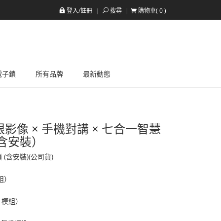
登入/註冊
搜尋
購物車(
0
)
a電子鎖
所有品牌
最新動態
眼影像 × 手機對講 × 七合一智慧
含安裝）
(含安裝)(公司貨)
組）
i 模組）