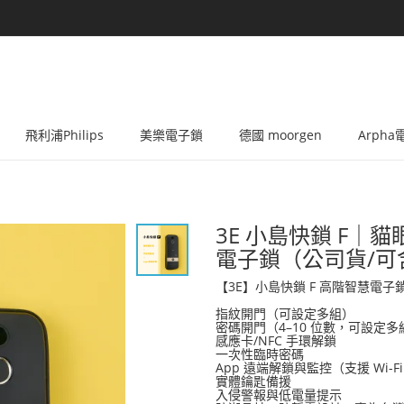
飛利浦Philips
美樂電子鎖
德國 moorgen
Arph
3E 小島快鎖 F｜貓
電子鎖（公司貨/可
【3E】小島快鎖 F 高階智慧電子鎖 
指紋開門（可設定多組）
密碼開門（4–10 位數，可設定多
感應卡/NFC 手環解鎖
一次性臨時密碼
App 遠端解鎖與監控（支援 Wi-F
實體鑰匙備援
入侵警報與低電量提示