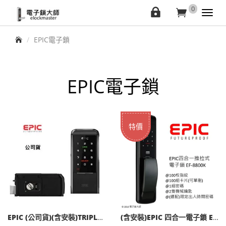
elockmaster
0
會
購
Toggl
navig
員
物
首頁
EPIC電子鎖
中
車
心
EPIC電子鎖
特價
EPIC (公司貨)(含安裝)TRIPLEX_2WAY電子輔助鎖 100組卡片 管理者密碼
(含安裝)EPIC 四合一電子鎖 EF-P8800SK(公司貨)